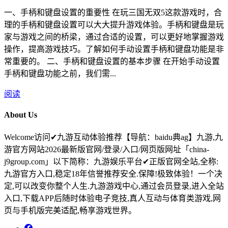
一、手柄和键盘设置的重要性 在玩三国无双5这款游戏时，合
理的手柄和键盘设置可以大大提升游戏体验。手柄和键盘是玩
家与游戏之间的桥梁，通过合适的设置，可以更好地掌握游戏
操作，提高游戏技巧。了解如何手动设置手柄和键盘功能是非
常重要的。 二、手柄和键盘设置的基本步骤 在开始手动设置
手柄和键盘功能之前，我们需...
阅读
About Us
Welcome访问✔九游互动体验推荐【导航：baidu典ag】九游,九
游官方网站2026最新版官网/登录/入口/网页版网址「china-
j9group.com」以下简称：九游娱乐平台✔正版官网全站,全称:
九游官方入口,稳定18年信誉推荐安全.保障!极致体验！一个决
定,可以改变你整个人生.九游游戏中心,通过会员登录,进入全站
入口,下载APP后随时体验电子竞技,真人互动与体育类游戏,网
页与手机版完美适配,畅享游戏世界。