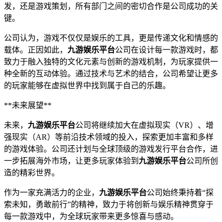
发，还是游戏策划，所有部门之间的密切合作是公司成功的关
键。
公司认为，游戏不仅仅是娱乐的工具，更是传递文化和情感的
载体。正因如此，
九游娱乐平台
公司在设计每一款游戏时，都
致力于融入独特的文化元素与创新的游戏机制，为玩家提供一
种全新的互动体验。通过技术与艺术的结合，公司希望让更多
的玩家能够在虚拟世界中找到属于自己的乐趣。
**未来展望**
未来，
九游娱乐平台
公司将继续加大在虚拟现实（VR）、增
强现实（AR）等前沿技术领域的投入，探索更加丰富和多样
的游戏体验。公司还计划与全球顶级的游戏发行平台合作，进
一步拓展海外市场，让更多玩家体验到
九游娱乐平台
公司所创
造的精彩世界。
作为一家充满活力的企业，
九游娱乐平台
公司始终秉持着“探
索未知，勇敢前行”的精神，致力于将创新与娱乐精神贯穿于
每一款游戏中，为全球玩家带来更多惊喜与感动。