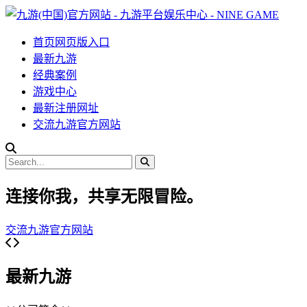
首页网页版入口
最新九游
经典案例
游戏中心
最新注册网址
交流九游官方网站
连接你我，共享无限冒险。
交流九游官方网站
最新九游