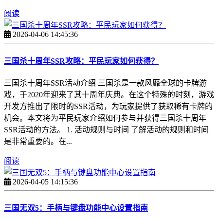
阅读
2026-04-06 14:45:36
三国杀十周年SSR攻略：平民玩家如何获得？
三国杀十周年SSR活动介绍 三国杀是一款风靡全球的卡牌游
戏，于2020年迎来了其十周年庆典。在这个特殊的时刻，游戏
开发方推出了限时的SSR活动，为玩家提供了获取稀有卡牌的
机会。本文将为平民玩家介绍如何参与并获得三国杀十周年
SSR活动的方法。 1. 活动规则与时间 了解活动的规则和时间
是非常重要的。在...
阅读
2026-04-05 14:15:36
三国无双5：手柄与键盘功能中心设置指南